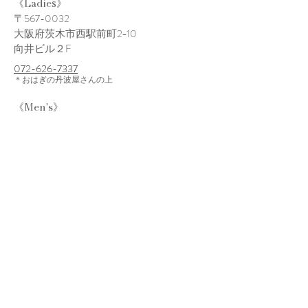
Ladie
《
s
》
〒567-0032
大阪府茨木市西駅前町2−10
​向井ビル２F
072-626-7337
＊
おはぎの丹波
屋さんの上
Men's
《
》
〒567-0032
大阪府茨木市西駅前町6−36
ラビアンヌエスポワール１０２
​072－623-9737
＊焼鳥のあみさんの上
【営業時間】10:00～19:00
（日曜日は18:30まで）
【定休日】祝日・他不定休あり