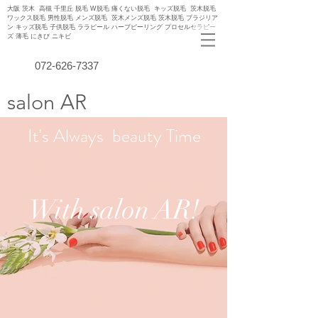
大阪 茨木 高槻 千里丘 脱毛 W脱毛 痛くない脱毛 キッズ脱毛 茨木脱毛
ワックス脱毛 男性脱毛 メンズ脱毛 茨木メンズ脱毛 茨木脱毛 ブラジリア
ン キッズ脱毛 子供脱毛 ララピール ハーブピーリング プロセルセラピー
ズ 薄毛 にきび ニキビ
072-626-7337
​salon AR
It's Always beauty Time
With salon AR!