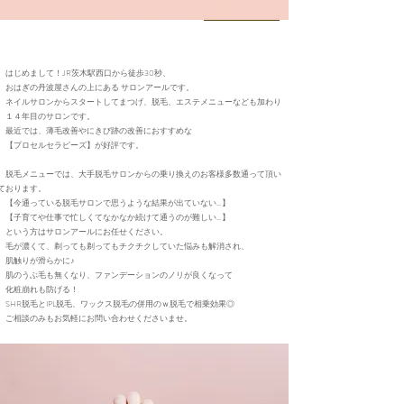
はじめまして！JR茨木駅西口から徒歩30秒、
おはぎの丹波屋さんの上にある サロンアールです。
ネイルサロンからスタートしてまつげ、脱毛、エステメニューなども加わり
１４年目のサロンです。
最近では、薄毛改善やにきび跡の改善におすすめな
【プロセルセラピーズ】が好評です。
脱毛メニューでは、大手脱毛サロンからの乗り換えのお客様多数通って頂い
ております。
【今通っている脱毛サロンで思うような結果が出ていない…】
【子育てや仕事で忙しくてなかなか続けて通うのが難しい…】
という方はサロンアールにお任せください。
毛が濃くて、剃っても剃ってもチクチクしていた悩みも解消され、
肌触りが滑らかに♪
肌のうぶ毛も無くなり、ファンデーションのノリが良くなって
化粧崩れも防げる！
SHR脱毛とIPL脱毛、ワックス脱毛の併用のｗ脱毛で相乗効果◎
​ ご相談のみもお気軽にお問い合わせくださいませ。